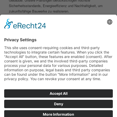
Gebäude. Unsere Planungen berücksichtigen höchste
Sicherheitsstandards, Energieeffizienz und Nachhaltigkeit, um
zukunftsfähige Bauwerke zu realisieren.
Für den
Industrial Construction
entwickeln wir
maßgeschneiderte Konstruktionen, die den spezifischen
Anforderungen der Industrie gerecht werden. Von
Produktionshallen bis hin zu komplexen Industrieanlagen sorgen
wir für belastbare Strukturen, die eine optimale Arbeitsumgebung
ermöglichen.
Unser Ingenieurbüro ist zudem auf den
Tiefbau
spezialisiert und
bietet professionelle Lösungen für Spundwände,
Trägerbohlwände, Winkelstützwände, Unterfangungen,
Schwerlastmauern, Tiefgründungen und Böschungen. Mit
Erfahrung und modernster Technik gewährleisten wir einfache
Lösungen für komplexe Probleme. Vertrauen Sie auf unsere
Expertise im Tiefbau.
Leistungsbereiche: Wohnbau,