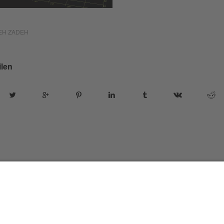
EH ZADEH
ilen
ordPress Theme