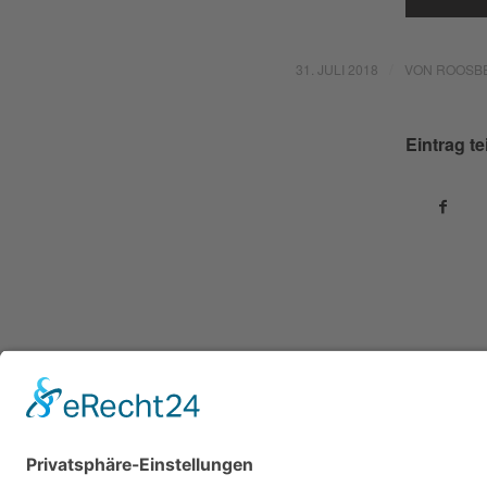
/
31. JULI 2018
VON
ROOSB
Eintrag te
© Urheberrecht -
Ingenieurbüro RIZ
-
powered by Enfold W