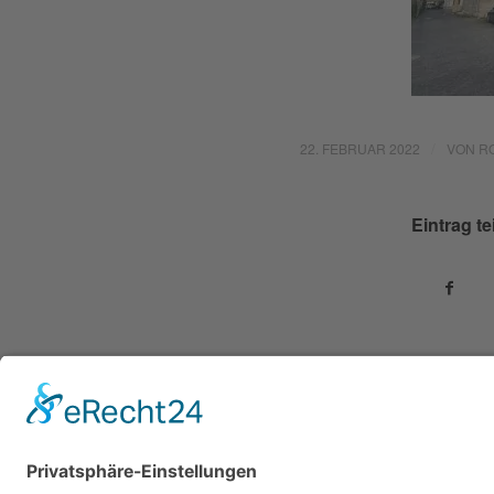
/
22. FEBRUAR 2022
VON
R
Eintrag te
© Urheberrecht -
Ingenieurbüro RIZ
-
powered by Enfold W