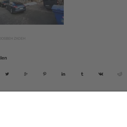
OOSBEH ZADEH
ilen
ordPress Theme