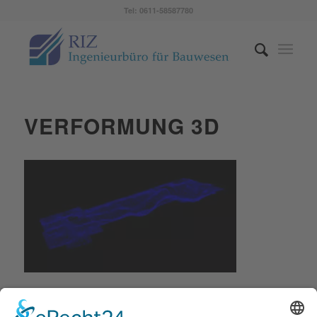
Tel: 0611-58587780
VERFORMUNG 3D
/
21. FEBRUAR 2022
VON
ROOSBEH ZADEH