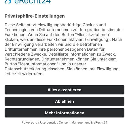
Eintrag teilen
© Urheberrecht -
Ingenieurbüro RIZ
-
powered by Enfold WordPress Theme
Kontakt
Impressum
Datenschutz
standorte
DE