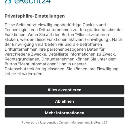
/
16. JANUAR 2017
VON
ROOSBEH ZADEH
Eintrag teilen
© Urheberrecht -
Ingenieurbüro RIZ
-
powered by Enfold WordPress Theme
Kontakt
Impressum
Datenschutz
standorte
DE