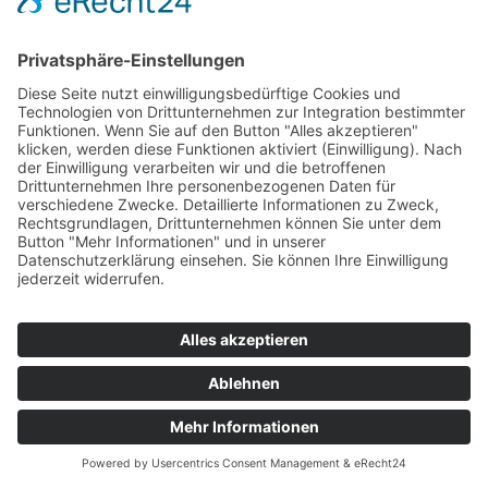
© Urheberrecht -
Ingenieurbüro RIZ
-
powered by Enfold WordPress Theme
Kontakt
Impressum
Datenschutz
standorte
DE