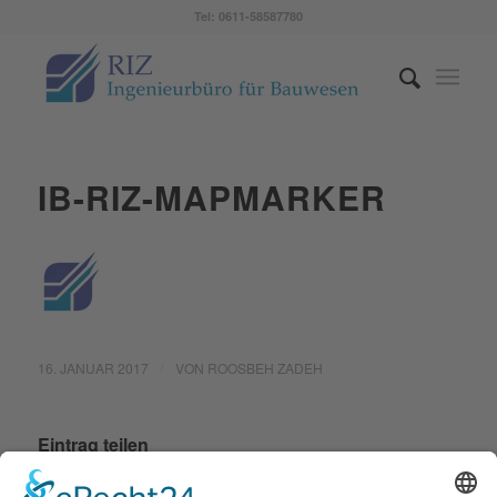
Tel: 0611-58587780
IB-RIZ-MAPMARKER
/
16. JANUAR 2017
VON
ROOSBEH ZADEH
Eintrag teilen